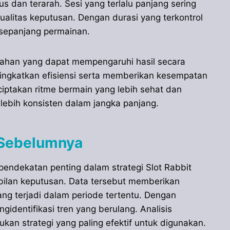
us dan terarah. Sesi yang terlalu panjang sering
alitas keputusan. Dengan durasi yang terkontrol
 sepanjang permainan.
elahan yang dapat mempengaruhi hasil secara
ngkatkan efisiensi serta memberikan kesempatan
ciptakan ritme bermain yang lebih sehat dan
i lebih konsisten dalam jangka panjang.
 Sebelumnya
endekatan penting dalam strategi Slot Rabbit
ilan keputusan. Data tersebut memberikan
g terjadi dalam periode tertentu. Dengan
gidentifikasi tren yang berulang. Analisis
n strategi yang paling efektif untuk digunakan.