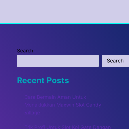
Search
Search
Recent Posts
Cara Bermain Aman Untuk
Menaklukkan Maxwin Slot Candy
Village
Trik Profi Untuk Slot Koi Gate Dengan