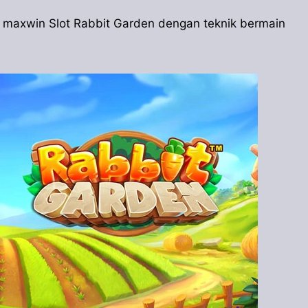
maxwin Slot Rabbit Garden dengan teknik bermain