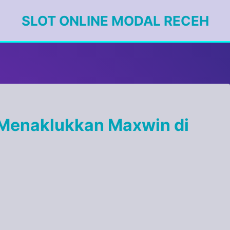
SLOT ONLINE MODAL RECEH
 Menaklukkan Maxwin di