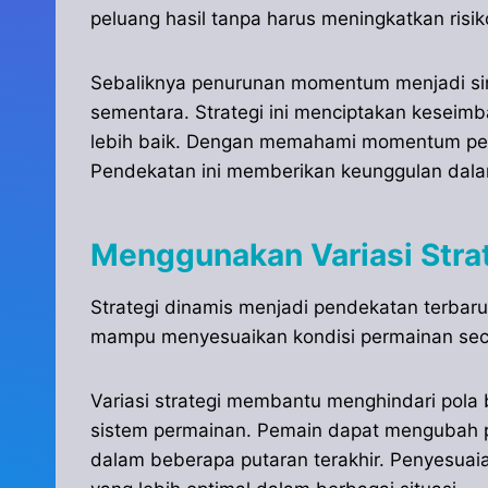
peluang hasil tanpa harus meningkatkan risik
Sebaliknya penurunan momentum menjadi sin
sementara. Strategi ini menciptakan keseimb
lebih baik. Dengan memahami momentum pema
Pendekatan ini memberikan keunggulan dalam
Menggunakan Variasi Stra
Strategi dinamis menjadi pendekatan terbaru
mampu menyesuaikan kondisi permainan secar
Variasi strategi membantu menghindari pol
sistem permainan. Pemain dapat mengubah p
dalam beberapa putaran terakhir. Penyesuai