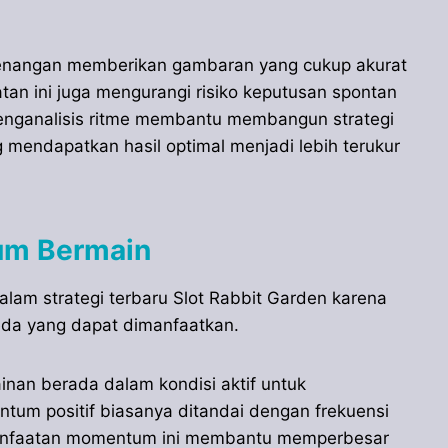
menangan memberikan gambaran yang cukup akurat
n ini juga mengurangi risiko keputusan spontan
menganalisis ritme membantu membangun strategi
 mendapatkan hasil optimal menjadi lebih terukur
um Bermain
lam strategi terbaru Slot Rabbit Garden karena
beda yang dapat dimanfaatkan.
nan berada dalam kondisi aktif untuk
ntum positif biasanya ditandai dengan frekuensi
manfaatan momentum ini membantu memperbesar