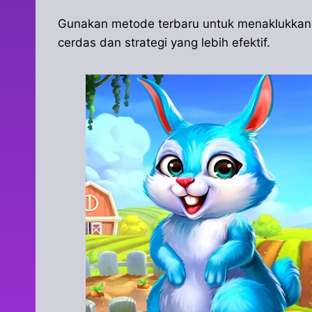
h
a
e
e
k
i
h
a
c
s
l
y
n
a
Gunakan metode terbaru untuk menaklukkan 
t
e
s
e
p
e
r
cerdas dan strategi yang lebih efektif.
s
b
e
g
e
e
A
o
n
r
p
o
g
a
p
k
e
m
r