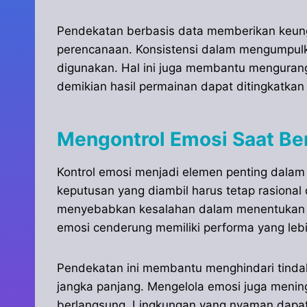
Pendekatan berbasis data memberikan keun
perencanaan. Konsistensi dalam mengumpulk
digunakan. Hal ini juga membantu mengurang
demikian hasil permainan dapat ditingkatkan
Mengontrol Emosi Saat Be
Kontrol emosi menjadi elemen penting dalam 
keputusan yang diambil harus tetap rasional d
menyebabkan kesalahan dalam menentukan 
emosi cenderung memiliki performa yang lebi
Pendekatan ini membantu menghindari tinda
jangka panjang. Mengelola emosi juga meni
berlangsung. Lingkungan yang nyaman dapat