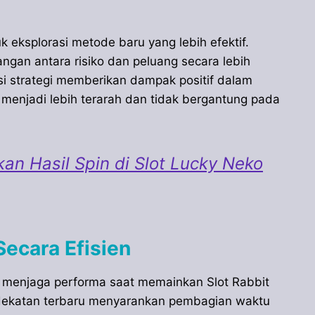
 eksplorasi metode baru yang lebih efektif.
an antara risiko dan peluang secara lebih
si strategi memberikan dampak positif dalam
menjadi lebih terarah dan tidak bergantung pada
n Hasil Spin di Slot Lucky Neko
ecara Efisien
m menjaga performa saat memainkan Slot Rabbit
endekatan terbaru menyarankan pembagian waktu