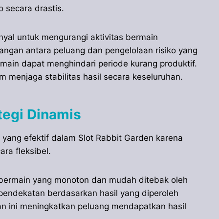
o secara drastis.
yal untuk mengurangi aktivitas bermain
angan antara peluang dan pengelolaan risiko yang
in dapat menghindari periode kurang produktif.
 menjaga stabilitas hasil secara keseluruhan.
tegi Dinamis
 yang efektif dalam Slot Rabbit Garden karena
a fleksibel.
a bermain yang monoton dan mudah ditebak oleh
endekatan berdasarkan hasil yang diperoleh
an ini meningkatkan peluang mendapatkan hasil