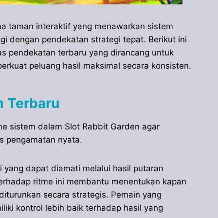
a taman interaktif yang menawarkan sistem
nggi dengan pendekatan strategi tepat. Berikut ini
 pendekatan terbaru yang dirancang untuk
perkuat peluang hasil maksimal secara konsisten.
m Terbaru
me sistem dalam Slot Rabbit Garden agar
is pengamatan nyata.
 yang dapat diamati melalui hasil putaran
erhadap ritme ini membantu menentukan kapan
 diturunkan secara strategis. Pemain yang
ki kontrol lebih baik terhadap hasil yang