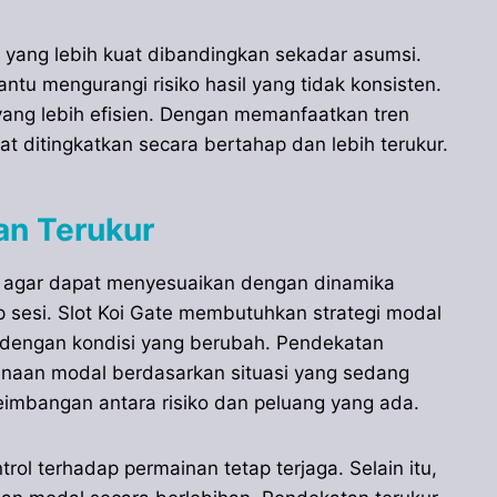
yang lebih kuat dibandingkan sekadar asumsi.
ntu mengurangi risiko hasil yang tidak konsisten.
yang lebih efisien. Dengan memanfaatkan tren
t ditingkatkan secara bertahap dan lebih terukur.
an Terukur
as agar dapat menyesuaikan dengan dinamika
p sesi. Slot Koi Gate membutuhkan strategi modal
 dengan kondisi yang berubah. Pendekatan
naan modal berdasarkan situasi yang sedang
imbangan antara risiko dan peluang yang ada.
rol terhadap permainan tetap terjaga. Selain itu,