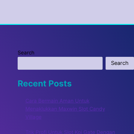
Search
Search
Recent Posts
Cara Bermain Aman Untuk
Menaklukkan Maxwin Slot Candy
Village
Trik Profi Untuk Slot Koi Gate Dengan