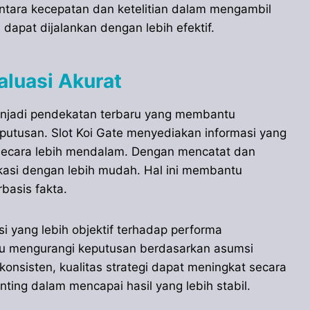
tara kecepatan dan ketelitian dalam mengambil
 dapat dijalankan dengan lebih efektif.
aluasi Akurat
enjadi pendekatan terbaru yang membantu
utusan. Slot Koi Gate menyediakan informasi yang
 secara lebih mendalam. Dengan mencatat dan
fikasi dengan lebih mudah. Hal ini membantu
basis fakta.
 yang lebih objektif terhadap performa
ntu mengurangi keputusan berdasarkan asumsi
nsisten, kualitas strategi dapat meningkat secara
nting dalam mencapai hasil yang lebih stabil.