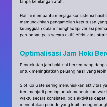
tanpa kehilangan arah.
Hal ini membantu menjaga konsistensi hasil d
memungkinkan pengambilan keputusan yang l
keunggulan dalam menghadapi variasi perm
perubahan pola secara aktif, efektivitas stra
Optimalisasi Jam Hoki Ber
Pendekatan jam hoki kini berkembang dengan
untuk meningkatkan peluang hasil yang lebih 
Slot Koi Gate sering menunjukkan aktivitas 
tren menjadi penting untuk menentukan wak
waktu secara konsisten, pola aktivitas dapat 
menentukan periode yang lebih menguntungka