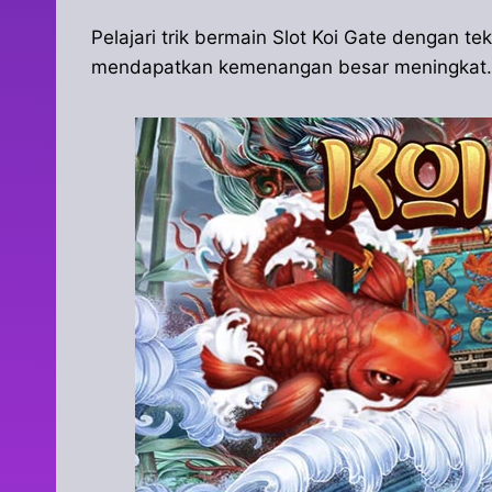
h
a
e
e
k
i
h
a
c
s
l
y
n
a
Pelajari trik bermain Slot Koi Gate dengan te
t
e
s
e
p
e
r
mendapatkan kemenangan besar meningkat.
s
b
e
g
e
e
A
o
n
r
p
o
g
a
p
k
e
m
r