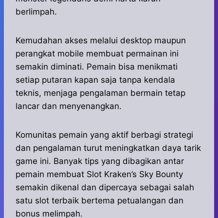
berlimpah.
Kemudahan akses melalui desktop maupun
perangkat mobile membuat permainan ini
semakin diminati. Pemain bisa menikmati
setiap putaran kapan saja tanpa kendala
teknis, menjaga pengalaman bermain tetap
lancar dan menyenangkan.
Komunitas pemain yang aktif berbagi strategi
dan pengalaman turut meningkatkan daya tarik
game ini. Banyak tips yang dibagikan antar
pemain membuat Slot Kraken’s Sky Bounty
semakin dikenal dan dipercaya sebagai salah
satu slot terbaik bertema petualangan dan
bonus melimpah.