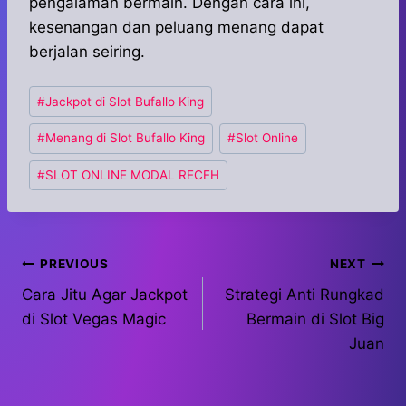
pengalaman bermain. Dengan cara ini,
kesenangan dan peluang menang dapat
berjalan seiring.
Post
#
Jackpot di Slot Bufallo King
Tags:
#
Menang di Slot Bufallo King
#
Slot Online
#
SLOT ONLINE MODAL RECEH
Post
PREVIOUS
NEXT
Cara Jitu Agar Jackpot
Strategi Anti Rungkad
navigation
di Slot Vegas Magic
Bermain di Slot Big
Juan