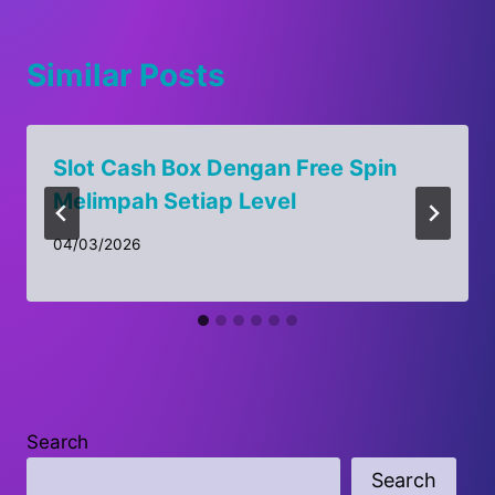
Similar Posts
Slot Cash Box Dengan Free Spin
Melimpah Setiap Level
04/03/2026
Search
Search