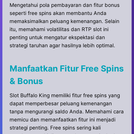
Mengetahui pola pembayaran dan fitur bonus
seperti free spins akan membantu Anda
memaksimalkan peluang kemenangan. Selain
itu, memahami volatilitas dan RTP slot ini
penting untuk mengatur ekspektasi dan
strategi taruhan agar hasilnya lebih optimal.
Manfaatkan Fitur Free Spins
& Bonus
Slot Buffalo King memiliki fitur free spins yang
dapat memperbesar peluang kemenangan
tanpa mengurangi saldo Anda. Memahami cara
memicu dan memanfaatkan fitur ini menjadi
strategi penting. Free spins sering kali