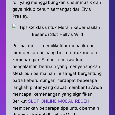
roll yang menggabungkan unsur musik dan
gaya hidup penuh semangat dari Elvis
Presley.
Permainan ini memiliki fitur menarik dan
memberikan peluang besar untuk meraih
kemenangan. Slot ini menawarkan
pengalaman bermain yang menyenangkan.
Meskipun permainan ini sangat bergantung
pada keberuntungan, terdapat beberapa
langkah pintar yang dapat membantu Anda
mencapai kemenangan yang signifikan.
Berikut
SLOT ONLINE MODAL RECEH
memberikan beberapa tips untuk bermain