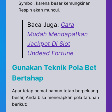
Symbol, karena besar kemungkinan
Respin akan muncul.
Baca Juga:
Cara
Mudah Mendapatkan
Jackpot Di Slot
Undead Fortune
Gunakan Teknik Pola Bet
Bertahap
Agar tetap hemat namun tetap berpeluang
besar, Anda bisa menerapkan pola taruhan
berikut: