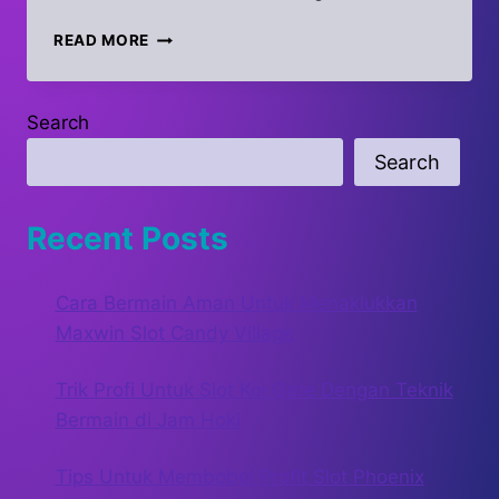
TUTORIAL
READ MORE
JITU
MUDAH
JACKPOT
Search
DI
SLOT
Search
PIRAMID
KING
Recent Posts
Cara Bermain Aman Untuk Menaklukkan
Maxwin Slot Candy Village
Trik Profi Untuk Slot Koi Gate Dengan Teknik
Bermain di Jam Hoki
Tips Untuk Membobol Profit Slot Phoenix