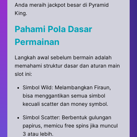
Anda meraih jackpot besar di Pyramid
King.
Pahami Pola Dasar
Permainan
Langkah awal sebelum bermain adalah
memahami struktur dasar dan aturan main
slot ini:
Simbol Wild: Melambangkan Firaun,
bisa menggantikan semua simbol
kecuali scatter dan money symbol.
Simbol Scatter: Berbentuk gulungan
papirus, memicu free spins jika muncul
3 atau lebih.