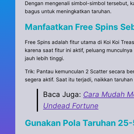
Dengan mengenali simbol-simbol tersebut,
bagus untuk meningkatkan taruhan.
Manfaatkan Free Spins Se
Free Spins adalah fitur utama di Koi Koi Tr
karena saat fitur ini aktif, peluang munculny
jauh lebih tinggi.
Trik: Pantau kemunculan 2 Scatter secara ber
segera aktif. Saat itu terjadi, naikkan taruhan
Baca Juga:
Cara Mudah Me
Undead Fortune
Gunakan Pola Taruhan 25-