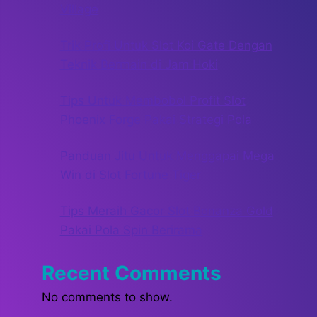
Village
Trik Profi Untuk Slot Koi Gate Dengan
Teknik Bermain di Jam Hoki
Tips Untuk Membobol Profit Slot
Phoenix Forge Pakai Strategi Pola
Panduan Jitu Untuk Menggapai Mega
Win di Slot Fortune Tiger
Tips Meraih Gacor Slot Bonanza Gold
Pakai Pola Spin Berirama
Recent Comments
No comments to show.