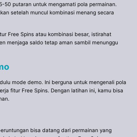
5-50 putaran untuk mengamati pola permainan.
ikkan setelah muncul kombinasi menang secara
ur Free Spins atau kombinasi besar, istirahat
fisien menjaga saldo tetap aman sambil menunggu
mo
dulu mode demo. Ini berguna untuk mengenali pola
ja fitur Free Spins. Dengan latihan ini, kamu bisa
han.
beruntungan bisa datang dari permainan yang