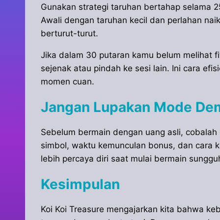
Gunakan strategi taruhan bertahap selama 2
Awali dengan taruhan kecil dan perlahan na
berturut-turut.
Jika dalam 30 putaran kamu belum melihat fit
sejenak atau pindah ke sesi lain. Ini cara e
momen cuan.
Jangan Lupakan Mode De
Sebelum bermain dengan uang asli, cobalah 
simbol, waktu kemunculan bonus, dan cara ker
lebih percaya diri saat mulai bermain sunggu
Kesimpulan
Koi Koi Treasure mengajarkan kita bahwa ke