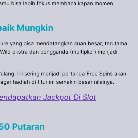
 kamu bisa lebih fokus membaca kapan momen
baik Mungkin
easure yang bisa mendatangkan cuan besar, terutama
a Wild ekstra dan pengganda (multiplier) menjadi
ulang. Ini sering menjadi pertanda Free Spins akan
 agar hadiah di fitur ini semakin besar nilainya.
ndapatkan Jackpot Di Slot
50 Putaran