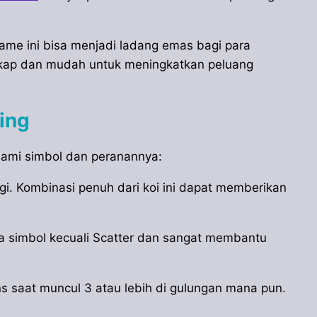
game ini bisa menjadi ladang emas bagi para
gkap dan mudah untuk meningkatkan peluang
ing
ami simbol dan peranannya:
ggi. Kombinasi penuh dari koi ini dapat memberikan
a simbol kecuali Scatter dan sangat membantu
s saat muncul 3 atau lebih di gulungan mana pun.