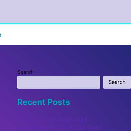
e
Search
Search
Recent Posts
Cara Bermain Aman Untuk
Menaklukkan Maxwin Slot Candy