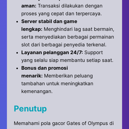
aman:
Transaksi dilakukan dengan
proses yang cepat dan terpercaya.
Server stabil dan game
lengkap:
Menghindari lag saat bermain,
serta menyediakan berbagai permainan
slot dari berbagai penyedia terkenal.
Layanan pelanggan 24/7:
Support
yang selalu siap membantu setiap saat.
Bonus dan promosi
menarik:
Memberikan peluang
tambahan untuk meningkatkan
kemenangan.
Penutup
Memahami pola gacor Gates of Olympus di