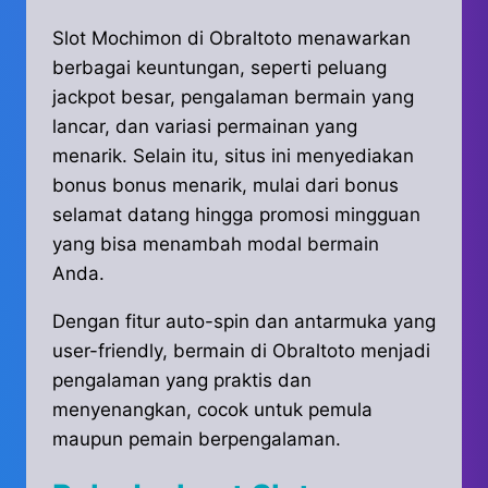
Slot Mochimon di Obraltoto menawarkan
berbagai keuntungan, seperti peluang
jackpot besar, pengalaman bermain yang
lancar, dan variasi permainan yang
menarik. Selain itu, situs ini menyediakan
bonus bonus menarik, mulai dari bonus
selamat datang hingga promosi mingguan
yang bisa menambah modal bermain
Anda.
Dengan fitur auto-spin dan antarmuka yang
user-friendly, bermain di Obraltoto menjadi
pengalaman yang praktis dan
menyenangkan, cocok untuk pemula
maupun pemain berpengalaman.