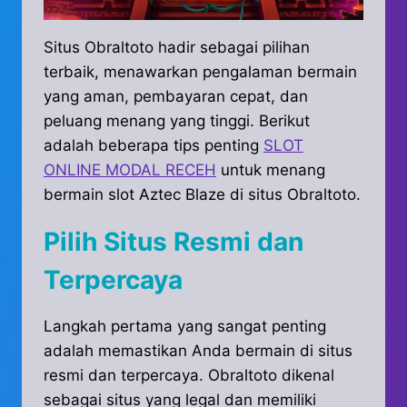
Situs Obraltoto hadir sebagai pilihan
terbaik, menawarkan pengalaman bermain
yang aman, pembayaran cepat, dan
peluang menang yang tinggi. Berikut
adalah beberapa tips penting
SLOT
ONLINE MODAL RECEH
untuk menang
bermain slot Aztec Blaze di situs Obraltoto.
Pilih Situs Resmi dan
Terpercaya
Langkah pertama yang sangat penting
adalah memastikan Anda bermain di situs
resmi dan terpercaya. Obraltoto dikenal
sebagai situs yang legal dan memiliki