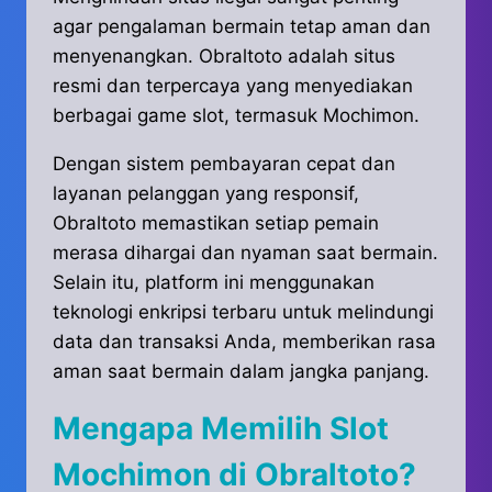
agar pengalaman bermain tetap aman dan
menyenangkan. Obraltoto adalah situs
resmi dan terpercaya yang menyediakan
berbagai game slot, termasuk Mochimon.
Dengan sistem pembayaran cepat dan
layanan pelanggan yang responsif,
Obraltoto memastikan setiap pemain
merasa dihargai dan nyaman saat bermain.
Selain itu, platform ini menggunakan
teknologi enkripsi terbaru untuk melindungi
data dan transaksi Anda, memberikan rasa
aman saat bermain dalam jangka panjang.
Mengapa Memilih Slot
Mochimon di Obraltoto?