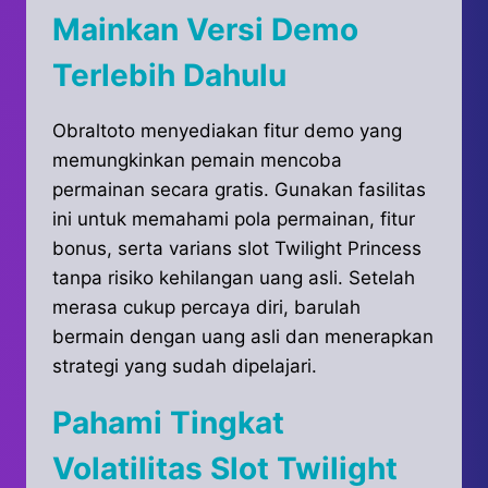
Mainkan Versi Demo
Terlebih Dahulu
Obraltoto menyediakan fitur demo yang
memungkinkan pemain mencoba
permainan secara gratis. Gunakan fasilitas
ini untuk memahami pola permainan, fitur
bonus, serta varians slot Twilight Princess
tanpa risiko kehilangan uang asli. Setelah
merasa cukup percaya diri, barulah
bermain dengan uang asli dan menerapkan
strategi yang sudah dipelajari.
Pahami Tingkat
Volatilitas Slot Twilight