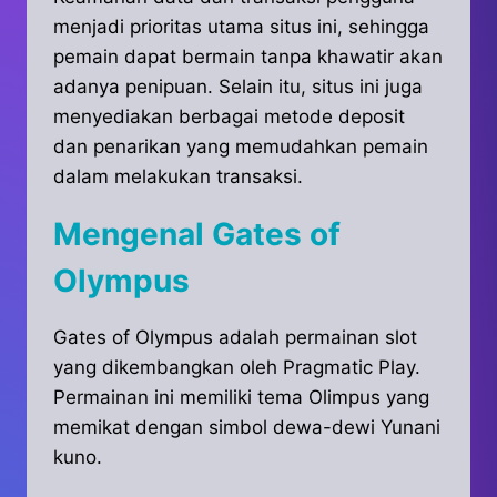
menjadi prioritas utama situs ini, sehingga
pemain dapat bermain tanpa khawatir akan
adanya penipuan. Selain itu, situs ini juga
menyediakan berbagai metode deposit
dan penarikan yang memudahkan pemain
dalam melakukan transaksi.
Mengenal Gates of
Olympus
Gates of Olympus adalah permainan slot
yang dikembangkan oleh Pragmatic Play.
Permainan ini memiliki tema Olimpus yang
memikat dengan simbol dewa-dewi Yunani
kuno.