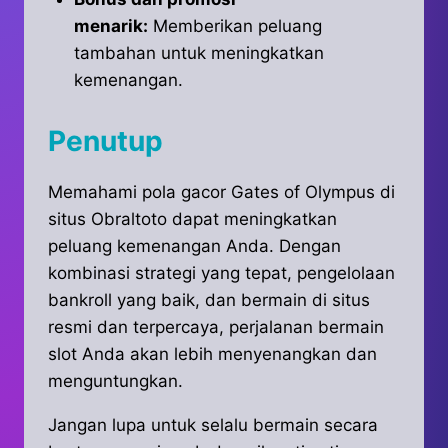
menarik:
Memberikan peluang
tambahan untuk meningkatkan
kemenangan.
Penutup
Memahami pola gacor Gates of Olympus di
situs Obraltoto dapat meningkatkan
peluang kemenangan Anda. Dengan
kombinasi strategi yang tepat, pengelolaan
bankroll yang baik, dan bermain di situs
resmi dan terpercaya, perjalanan bermain
slot Anda akan lebih menyenangkan dan
menguntungkan.
Jangan lupa untuk selalu bermain secara