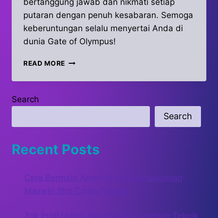
bertanggung jawab dan nikmati setiap
putaran dengan penuh kesabaran. Semoga
keberuntungan selalu menyertai Anda di
dunia Gate of Olympus!
POLA
READ MORE
GACOR
GATES
OF
Search
OLYMPUS
DI
Search
SITUS
OBRALTOTO
Recent Posts
Cara Bermain Aman Untuk Menaklukkan
Maxwin Slot Candy Village
Trik Profi Untuk Slot Koi Gate Dengan Teknik