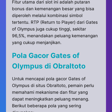
Fitur utama dari slot ini adalah putaran
bonus dan kemenangan besar yang bisa
diperoleh melalui kombinasi simbol
tertentu. RTP (Return to Player) dari Gates
of Olympus juga cukup tinggi, sekitar
96,5%, menandakan peluang kemenangan
yang cukup menjanjikan.
Pola Gacor Gates of
Olympus di Obraltoto
Untuk mencapai pola gacor Gates of
Olympus di situs Obraltoto, pemain perlu
memahami mekanisme dan fitur yang
dapat meningkatkan peluang menang.
Berikut beberapa pola yang sering