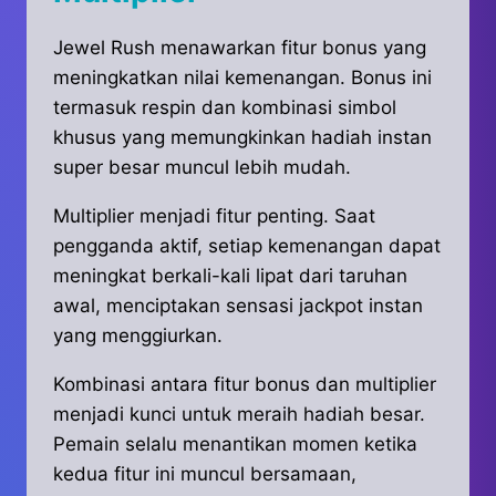
Jewel Rush menawarkan fitur bonus yang
meningkatkan nilai kemenangan. Bonus ini
termasuk respin dan kombinasi simbol
khusus yang memungkinkan hadiah instan
super besar muncul lebih mudah.
Multiplier menjadi fitur penting. Saat
pengganda aktif, setiap kemenangan dapat
meningkat berkali-kali lipat dari taruhan
awal, menciptakan sensasi jackpot instan
yang menggiurkan.
Kombinasi antara fitur bonus dan multiplier
menjadi kunci untuk meraih hadiah besar.
Pemain selalu menantikan momen ketika
kedua fitur ini muncul bersamaan,