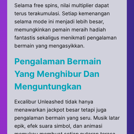
Selama free spins, nilai multiplier dapat
terus terakumulasi. Setiap kemenangan
selama mode ini menjadi lebih besar,
memungkinkan pemain meraih hadiah
fantastis sekaligus menikmati pengalaman
bermain yang mengasyikkan.
Pengalaman Bermain
Yang Menghibur Dan
Menguntungkan
Excalibur Unleashed tidak hanya
menawarkan jackpot besar tetapi juga
pengalaman bermain yang seru. Musik latar
epik, efek suara simbol, dan animasi
memukau membuat setiap putaran terasa