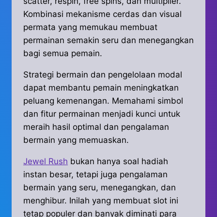
scatter, respin, free spins, dan multiplier.
Kombinasi mekanisme cerdas dan visual
permata yang memukau membuat
permainan semakin seru dan menegangkan
bagi semua pemain.
Strategi bermain dan pengelolaan modal
dapat membantu pemain meningkatkan
peluang kemenangan. Memahami simbol
dan fitur permainan menjadi kunci untuk
meraih hasil optimal dan pengalaman
bermain yang memuaskan.
Jewel Rush
bukan hanya soal hadiah
instan besar, tetapi juga pengalaman
bermain yang seru, menegangkan, dan
menghibur. Inilah yang membuat slot ini
tetap populer dan banyak diminati para