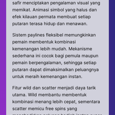
safir menciptakan pengalaman visual yang
memikat. Animasi simbol yang halus dan
efek kilauan permata membuat setiap
putaran terasa hidup dan menawan.
Sistem paylines fleksibel memungkinkan
pemain membentuk kombinasi
kemenangan lebih mudah. Mekanisme
sederhana ini cocok bagi pemula maupun
pemain berpengalaman, sehingga setiap
putaran dapat dimaksimalkan peluangnya
untuk meraih kemenangan instan.
Fitur wild dan scatter menjadi daya tarik
utama. Wild membantu membentuk
kombinasi menang lebih cepat, sementara
scatter memicu free spins yang