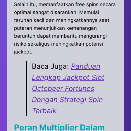
Selain itu, memanfaatkan free spins secara
optimal sangat disarankan. Memulai
taruhan kecil dan meningkatkannya saat
putaran menunjukkan kemenangan
beruntun dapat membantu mengurangi
risiko sekaligus meningkatkan potensi
jackpot.
Baca Juga:
Panduan
Lengkap Jackpot Slot
Octobeer Fortunes
Dengan Strategi Spin
Terbaik
Peran Multiplier Dalam