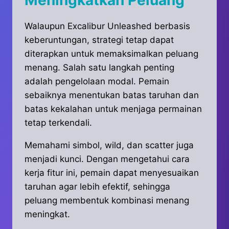
Walaupun Excalibur Unleashed berbasis
keberuntungan, strategi tetap dapat
diterapkan untuk memaksimalkan peluang
menang. Salah satu langkah penting
adalah pengelolaan modal. Pemain
sebaiknya menentukan batas taruhan dan
batas kekalahan untuk menjaga permainan
tetap terkendali.
Memahami simbol, wild, dan scatter juga
menjadi kunci. Dengan mengetahui cara
kerja fitur ini, pemain dapat menyesuaikan
taruhan agar lebih efektif, sehingga
peluang membentuk kombinasi menang
meningkat.