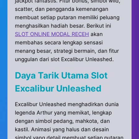
jackpot fantastis. Fitur bonus, simbol wild,
scatter, dan pengganda kemenangan
membuat setiap putaran memiliki peluang
menghasilkan hadiah besar. Berikut ini
SLOT ONLINE MODAL RECEH
akan
membahas secara lengkap sensasi
menang besar, strategi bermain, dan fitur
unggulan dari slot Excalibur Unleashed.
Daya Tarik Utama Slot
Excalibur Unleashed
Excalibur Unleashed menghadirkan dunia
legenda Arthur yang memikat, lengkap
dengan simbol pedang, mahkota, dan
kastil. Animasi yang halus dan desain
simbol yang detail membuat setiap putaran