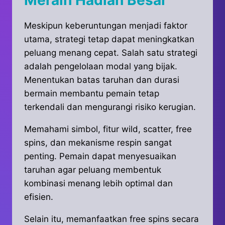
Meraih Hadiah Besar
Meskipun keberuntungan menjadi faktor
utama, strategi tetap dapat meningkatkan
peluang menang cepat. Salah satu strategi
adalah pengelolaan modal yang bijak.
Menentukan batas taruhan dan durasi
bermain membantu pemain tetap
terkendali dan mengurangi risiko kerugian.
Memahami simbol, fitur wild, scatter, free
spins, dan mekanisme respin sangat
penting. Pemain dapat menyesuaikan
taruhan agar peluang membentuk
kombinasi menang lebih optimal dan
efisien.
Selain itu, memanfaatkan free spins secara