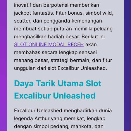
inovatif dan berpotensi memberikan
jackpot fantastis. Fitur bonus, simbol wild,
scatter, dan pengganda kemenangan
membuat setiap putaran memiliki peluang
menghasilkan hadiah besar. Berikut ini
SLOT ONLINE MODAL RECEH
akan
membahas secara lengkap sensasi
menang besar, strategi bermain, dan fitur
unggulan dari slot Excalibur Unleashed.
Daya Tarik Utama Slot
Excalibur Unleashed
Excalibur Unleashed menghadirkan dunia
legenda Arthur yang memikat, lengkap
dengan simbol pedang, mahkota, dan