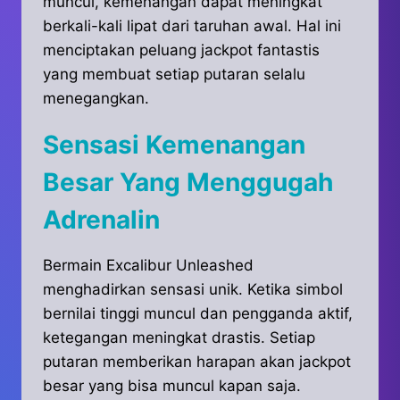
muncul, kemenangan dapat meningkat
berkali-kali lipat dari taruhan awal. Hal ini
menciptakan peluang jackpot fantastis
yang membuat setiap putaran selalu
menegangkan.
Sensasi Kemenangan
Besar Yang Menggugah
Adrenalin
Bermain Excalibur Unleashed
menghadirkan sensasi unik. Ketika simbol
bernilai tinggi muncul dan pengganda aktif,
ketegangan meningkat drastis. Setiap
putaran memberikan harapan akan jackpot
besar yang bisa muncul kapan saja.