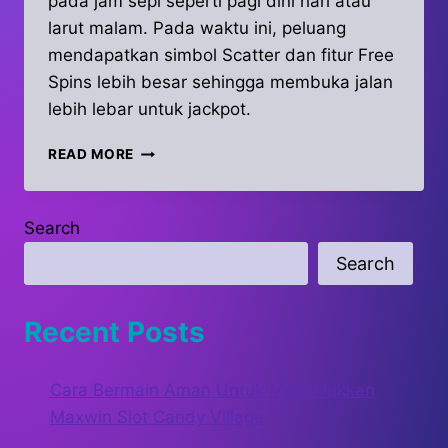
pada jam sepi seperti pagi dini hari atau
larut malam. Pada waktu ini, peluang
mendapatkan simbol Scatter dan fitur Free
Spins lebih besar sehingga membuka jalan
lebih lebar untuk jackpot.
BOCORAN
READ MORE
TIPS
MENDAPATKAN
JACKPOT
Search
DI
SLOT
Search
FOREST
FORTUNE
Recent Posts
Cara Bermain Aman Untuk Menaklukkan
Maxwin Slot Candy Village