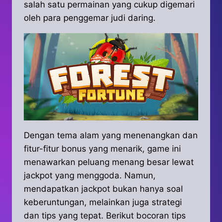
salah satu permainan yang cukup digemari
oleh para penggemar judi daring.
Dengan tema alam yang menenangkan dan
fitur-fitur bonus yang menarik, game ini
menawarkan peluang menang besar lewat
jackpot yang menggoda. Namun,
mendapatkan jackpot bukan hanya soal
keberuntungan, melainkan juga strategi
dan tips yang tepat. Berikut bocoran tips