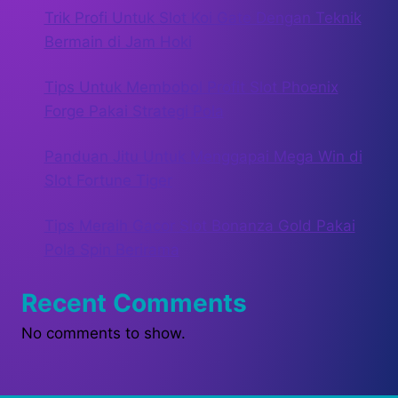
Trik Profi Untuk Slot Koi Gate Dengan Teknik
Bermain di Jam Hoki
Tips Untuk Membobol Profit Slot Phoenix
Forge Pakai Strategi Pola
Panduan Jitu Untuk Menggapai Mega Win di
Slot Fortune Tiger
Tips Meraih Gacor Slot Bonanza Gold Pakai
Pola Spin Berirama
Recent Comments
No comments to show.