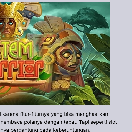
 karena fitur-fiturnya yang bisa menghasilkan
membaca polanya dengan tepat. Tapi seperti slot
hnya bergantung pada keberuntungan.