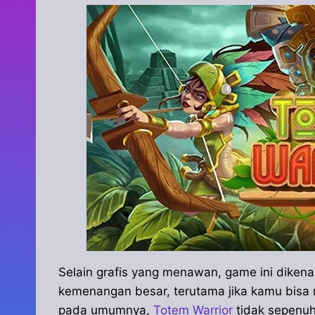
Selain grafis yang menawan, game ini dikenal
kemenangan besar, terutama jika kamu bisa 
pada umumnya,
Totem Warrior
tidak sepenu