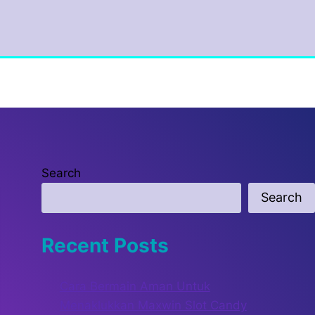
Search
Search
Recent Posts
Cara Bermain Aman Untuk
Menaklukkan Maxwin Slot Candy