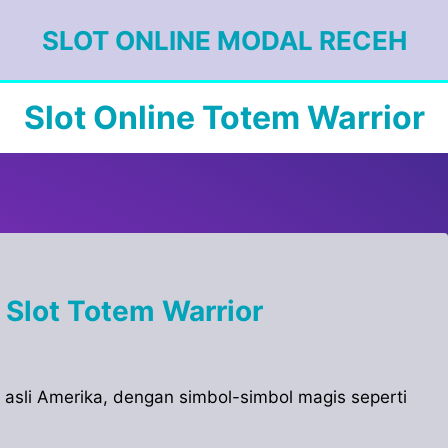
SLOT ONLINE MODAL RECEH
Slot Online Totem Warrior
 Slot Totem Warrior
asli Amerika, dengan simbol-simbol magis seperti