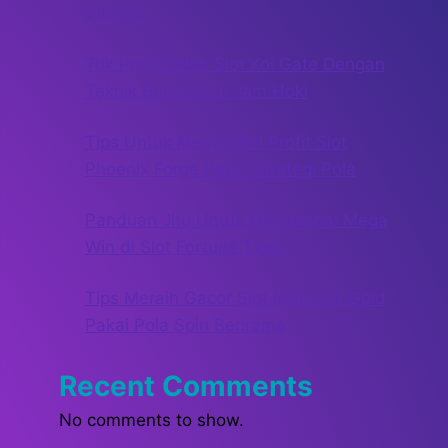
Village
Trik Profi Untuk Slot Koi Gate Dengan
Teknik Bermain di Jam Hoki
Tips Untuk Membobol Profit Slot
Phoenix Forge Pakai Strategi Pola
Panduan Jitu Untuk Menggapai Mega
Win di Slot Fortune Tiger
Tips Meraih Gacor Slot Bonanza Gold
Pakai Pola Spin Berirama
Recent Comments
No comments to show.