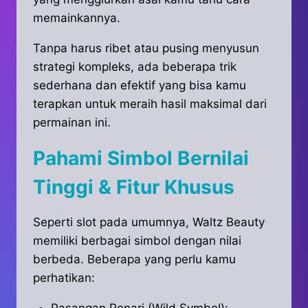
memainkannya.
Tanpa harus ribet atau pusing menyusun
strategi kompleks, ada beberapa trik
sederhana dan efektif yang bisa kamu
terapkan untuk meraih hasil maksimal dari
permainan ini.
Pahami Simbol Bernilai
Tinggi & Fitur Khusus
Seperti slot pada umumnya, Waltz Beauty
memiliki berbagai simbol dengan nilai
berbeda. Beberapa yang perlu kamu
perhatikan: