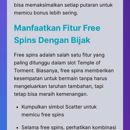
bisa memaksimalkan setiap putaran untuk
memicu bonus lebih sering.
Manfaatkan Fitur Free
Spins Dengan Bijak
Free spins adalah salah satu fitur yang
paling ditunggu dalam slot Temple of
Torment. Biasanya, free spins memberikan
kesempatan untuk bermain tanpa harus
mengeluarkan taruhan tambahan, tapi
tetap bisa meraih kemenangan.
Kumpulkan simbol Scatter untuk
memicu free spins
Selama free spins, perhatikan kombinasi