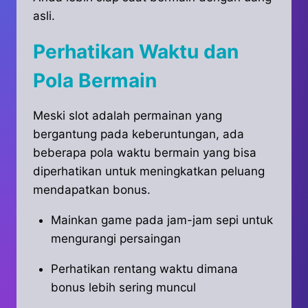
asli.
Perhatikan Waktu dan
Pola Bermain
Meski slot adalah permainan yang
bergantung pada keberuntungan, ada
beberapa pola waktu bermain yang bisa
diperhatikan untuk meningkatkan peluang
mendapatkan bonus.
Mainkan game pada jam-jam sepi untuk
mengurangi persaingan
Perhatikan rentang waktu dimana
bonus lebih sering muncul