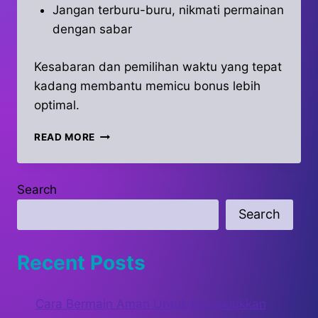
Jangan terburu-buru, nikmati permainan
dengan sabar
Kesabaran dan pemilihan waktu yang tepat
kadang membantu memicu bonus lebih
optimal.
TIPS
READ MORE
MENDAPATKAN
BONUS
SLOT
Search
TEMPLE
OF
Search
TORMENT
DI
MEME4D
Recent Posts
Cara Bermain Aman Untuk Menaklukkan