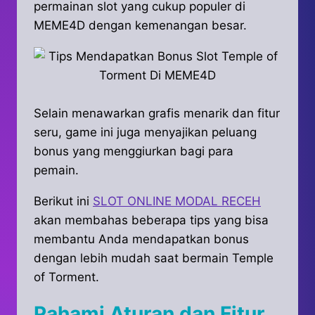
permainan slot yang cukup populer di
MEME4D dengan kemenangan besar.
Selain menawarkan grafis menarik dan fitur
seru, game ini juga menyajikan peluang
bonus yang menggiurkan bagi para
pemain.
Berikut ini
SLOT ONLINE MODAL RECEH
akan membahas beberapa tips yang bisa
membantu Anda mendapatkan bonus
dengan lebih mudah saat bermain Temple
of Torment.
Pahami Aturan dan Fitur