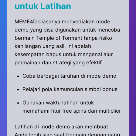
untuk Latihan
MEME4D biasanya menyediakan mode
demo yang bisa digunakan untuk mencoba
bermain Temple of Torment tanpa risiko
kehilangan uang asli. Ini adalah
kesempatan bagus untuk mengenal alur
permainan dan strategi yang efektif.
Coba berbagai taruhan di mode demo
Pelajari pola kemunculan simbol bonus
Gunakan waktu latihan untuk
memahami fitur free spins dan multiplier
Latihan di mode demo akan membuat
Anda lebih siap saat bermain dengan uang