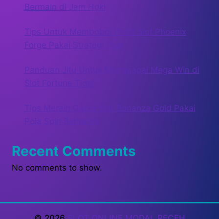
Bermain di Jam Hoki
Tips Untuk Membobol Profit Slot Phoenix
Forge Pakai Strategi Pola
Panduan Jitu Untuk Menggapai Mega Win di
Slot Fortune Tiger
Tips Meraih Gacor Slot Bonanza Gold Pakai
Pola Spin Berirama
Recent Comments
No comments to show.
© 2026
SLOT ONLINE MODAL RECEH