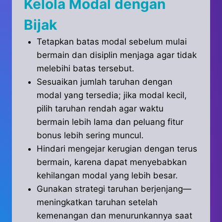
Kelola Modal dengan
Bijak
Tetapkan batas modal sebelum mulai
bermain dan disiplin menjaga agar tidak
melebihi batas tersebut.
Sesuaikan jumlah taruhan dengan
modal yang tersedia; jika modal kecil,
pilih taruhan rendah agar waktu
bermain lebih lama dan peluang fitur
bonus lebih sering muncul.
Hindari mengejar kerugian dengan terus
bermain, karena dapat menyebabkan
kehilangan modal yang lebih besar.
Gunakan strategi taruhan berjenjang—
meningkatkan taruhan setelah
kemenangan dan menurunkannya saat