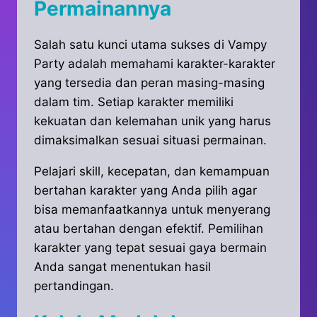
Permainannya
Salah satu kunci utama sukses di Vampy
Party adalah memahami karakter-karakter
yang tersedia dan peran masing-masing
dalam tim. Setiap karakter memiliki
kekuatan dan kelemahan unik yang harus
dimaksimalkan sesuai situasi permainan.
Pelajari skill, kecepatan, dan kemampuan
bertahan karakter yang Anda pilih agar
bisa memanfaatkannya untuk menyerang
atau bertahan dengan efektif. Pemilihan
karakter yang tepat sesuai gaya bermain
Anda sangat menentukan hasil
pertandingan.