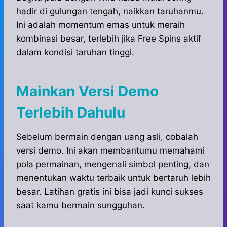
hadir di gulungan tengah, naikkan taruhanmu.
Ini adalah momentum emas untuk meraih
kombinasi besar, terlebih jika Free Spins aktif
dalam kondisi taruhan tinggi.
Mainkan Versi Demo
Terlebih Dahulu
Sebelum bermain dengan uang asli, cobalah
versi demo. Ini akan membantumu memahami
pola permainan, mengenali simbol penting, dan
menentukan waktu terbaik untuk bertaruh lebih
besar. Latihan gratis ini bisa jadi kunci sukses
saat kamu bermain sungguhan.