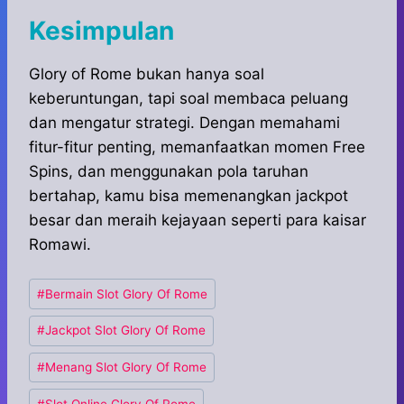
Kesimpulan
Glory of Rome bukan hanya soal
keberuntungan, tapi soal membaca peluang
dan mengatur strategi. Dengan memahami
fitur-fitur penting, memanfaatkan momen Free
Spins, dan menggunakan pola taruhan
bertahap, kamu bisa memenangkan jackpot
besar dan meraih kejayaan seperti para kaisar
Romawi.
Post
#
Bermain Slot Glory Of Rome
Tags:
#
Jackpot Slot Glory Of Rome
#
Menang Slot Glory Of Rome
#
Slot Online Glory Of Rome