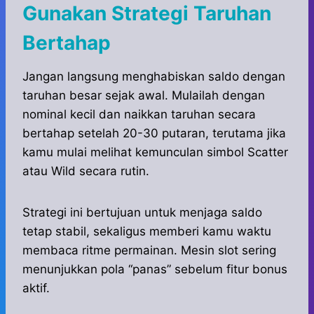
Gunakan Strategi Taruhan
Bertahap
Jangan langsung menghabiskan saldo dengan
taruhan besar sejak awal. Mulailah dengan
nominal kecil dan naikkan taruhan secara
bertahap setelah 20-30 putaran, terutama jika
kamu mulai melihat kemunculan simbol Scatter
atau Wild secara rutin.
Strategi ini bertujuan untuk menjaga saldo
tetap stabil, sekaligus memberi kamu waktu
membaca ritme permainan. Mesin slot sering
menunjukkan pola “panas” sebelum fitur bonus
aktif.