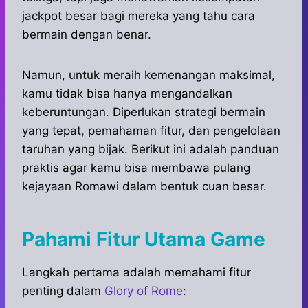
jackpot besar bagi mereka yang tahu cara
bermain dengan benar.
Namun, untuk meraih kemenangan maksimal,
kamu tidak bisa hanya mengandalkan
keberuntungan. Diperlukan strategi bermain
yang tepat, pemahaman fitur, dan pengelolaan
taruhan yang bijak. Berikut ini adalah panduan
praktis agar kamu bisa membawa pulang
kejayaan Romawi dalam bentuk cuan besar.
Pahami Fitur Utama Game
Langkah pertama adalah memahami fitur
penting dalam
Glory of Rome
: