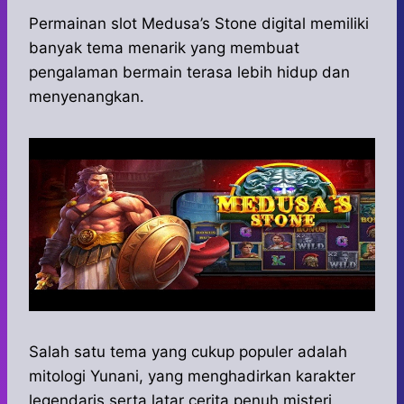
h
a
e
e
k
i
h
a
c
s
l
y
n
a
Permainan slot Medusa’s Stone digital memiliki
t
e
s
e
p
e
r
banyak tema menarik yang membuat
s
b
e
g
e
e
pengalaman bermain terasa lebih hidup dan
A
o
n
r
menyenangkan.
p
o
g
a
p
k
e
m
r
Salah satu tema yang cukup populer adalah
mitologi Yunani, yang menghadirkan karakter
legendaris serta latar cerita penuh misteri.