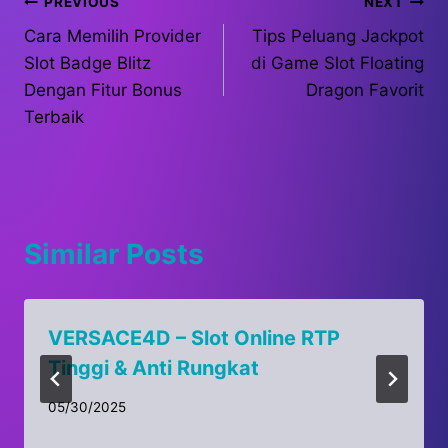
Post
PREVIOUS
NEXT
Cara Memilih Provider
Tips Peluang Jackpot
navigation
Slot Badge Blitz
di Game Slot Floating
Dengan Fitur Bonus
Dragon Favorit
Terbaik
Similar Posts
VERSACE4D – Slot Online RTP
Tinggi & Anti Rungkat
05/30/2025