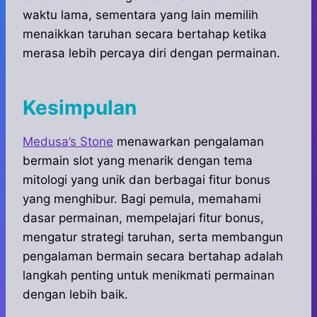
waktu lama, sementara yang lain memilih
menaikkan taruhan secara bertahap ketika
merasa lebih percaya diri dengan permainan.
Kesimpulan
Medusa’s Stone
menawarkan pengalaman
bermain slot yang menarik dengan tema
mitologi yang unik dan berbagai fitur bonus
yang menghibur. Bagi pemula, memahami
dasar permainan, mempelajari fitur bonus,
mengatur strategi taruhan, serta membangun
pengalaman bermain secara bertahap adalah
langkah penting untuk menikmati permainan
dengan lebih baik.