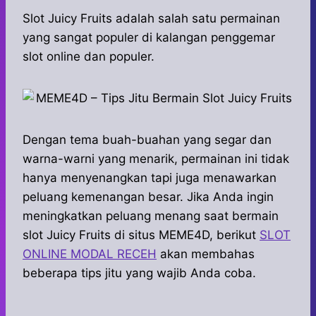
h
a
e
e
k
i
h
a
c
s
l
y
n
a
Slot Juicy Fruits adalah salah satu permainan
t
e
s
e
p
e
r
yang sangat populer di kalangan penggemar
s
b
e
g
e
e
slot online dan populer.
A
o
n
r
p
o
g
a
p
k
e
m
r
Dengan tema buah-buahan yang segar dan
warna-warni yang menarik, permainan ini tidak
hanya menyenangkan tapi juga menawarkan
peluang kemenangan besar. Jika Anda ingin
meningkatkan peluang menang saat bermain
slot Juicy Fruits di situs MEME4D, berikut
SLOT
ONLINE MODAL RECEH
akan membahas
beberapa tips jitu yang wajib Anda coba.