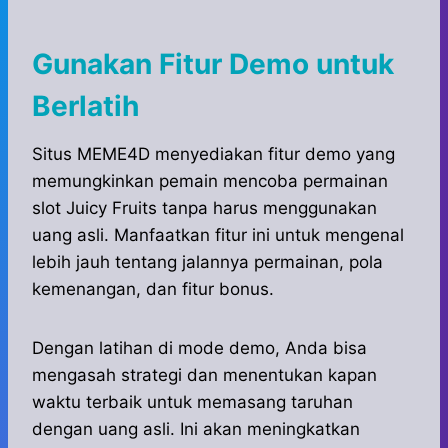
Gunakan Fitur Demo untuk
Berlatih
Situs MEME4D menyediakan fitur demo yang
memungkinkan pemain mencoba permainan
slot Juicy Fruits tanpa harus menggunakan
uang asli. Manfaatkan fitur ini untuk mengenal
lebih jauh tentang jalannya permainan, pola
kemenangan, dan fitur bonus.
Dengan latihan di mode demo, Anda bisa
mengasah strategi dan menentukan kapan
waktu terbaik untuk memasang taruhan
dengan uang asli. Ini akan meningkatkan