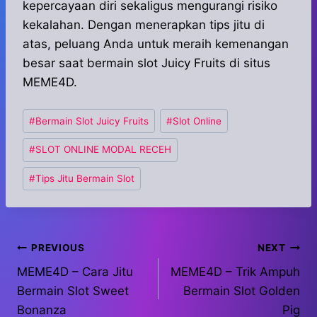
kepercayaan diri sekaligus mengurangi risiko
kekalahan. Dengan menerapkan tips jitu di
atas, peluang Anda untuk meraih kemenangan
besar saat bermain slot Juicy Fruits di situs
MEME4D.
Post
#
Bermain Slot Juicy Fruits
#
Slot Online
Tags:
#
SLOT ONLINE MODAL RECEH
#
Tips Jitu Bermain Slot
Post
PREVIOUS
NEXT
MEME4D – Cara Jitu
MEME4D – Trik Ampuh
navigation
Bermain Slot Sweet
Bermain Slot Golden
Bonanza
Pig