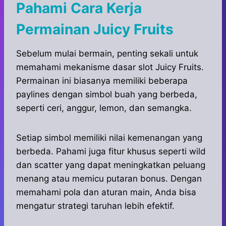
Pahami Cara Kerja
Permainan Juicy Fruits
Sebelum mulai bermain, penting sekali untuk
memahami mekanisme dasar slot Juicy Fruits.
Permainan ini biasanya memiliki beberapa
paylines dengan simbol buah yang berbeda,
seperti ceri, anggur, lemon, dan semangka.
Setiap simbol memiliki nilai kemenangan yang
berbeda. Pahami juga fitur khusus seperti wild
dan scatter yang dapat meningkatkan peluang
menang atau memicu putaran bonus. Dengan
memahami pola dan aturan main, Anda bisa
mengatur strategi taruhan lebih efektif.