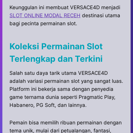
Keunggulan ini membuat VERSACE4D menjadi
SLOT ONLINE MODAL RECEH
destinasi utama
bagi pecinta permainan slot.
Koleksi Permainan Slot
Terlengkap dan Terkini
Salah satu daya tarik utama VERSACE4D
adalah variasi permainan slot yang sangat luas.
Platform ini bekerja sama dengan penyedia
game ternama dunia seperti Pragmatic Play,
Habanero, PG Soft, dan lainnya.
Pemain bisa memilih ribuan permainan dengan
tema unik, mulai dari petualangan, fantasi,