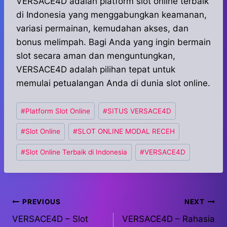
VERSACE4D adalah platform slot online terbaik
di Indonesia yang menggabungkan keamanan,
variasi permainan, kemudahan akses, dan
bonus melimpah. Bagi Anda yang ingin bermain
slot secara aman dan menguntungkan,
VERSACE4D adalah pilihan tepat untuk
memulai petualangan Anda di dunia slot online.
Post
#
Platform Slot Online
#
SITUS VERSACE4D
Tags:
#
Slot Online
#
SLOT ONLINE MODAL RECEH
#
Slot Online Terbaik di Indonesia
#
VERSACE4D
Post
PREVIOUS
NEXT
VERSACE4D – Slot
VERSACE4D – Rahasia
navigation