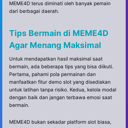
MEME4D terus diminati oleh banyak pemain
dari berbagai daerah.
Tips Bermain di MEME4D
Agar Menang Maksimal
Untuk mendapatkan hasil maksimal saat
bermain, ada beberapa tips yang bisa diikuti.
Pertama, pahami pola permainan dan
manfaatkan fitur demo slot yang disediakan
untuk latihan tanpa risiko. Kedua, kelola modal
dengan baik dan jangan terbawa emosi saat
bermain.
MEME4D bukan sekadar platform slot biasa,