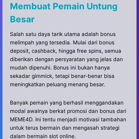
Membuat Pemain Untung
Besar
Salah satu daya tarik utama adalah bonus
melimpah yang tersedia. Mulai dari bonus
deposit, cashback, hingga free spins, semua
diberikan dengan persyaratan yang jelas dan
mudah dipenuhi. Bonus ini bukan hanya
sekadar gimmick, tetapi benar-benar bisa
meningkatkan peluang menang besar.
Banyak pemain yang berhasil menggandakan
modal awalnya berkat promosi dan bonus dari
MEME4D. Ini tentu menjadi motivasi tambahan
untuk terus bermain dan mengasah strategi
dalam bermain slot online.