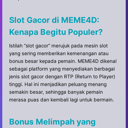
Slot Gacor di MEME4D:
Kenapa Begitu Populer?
Istilah “slot gacor” merujuk pada mesin slot
yang sering memberikan kemenangan atau
bonus besar kepada pemain. MEME4D dikenal
sebagai platform yang menyediakan berbagai
jenis slot gacor dengan RTP (Return to Player)
tinggi. Hal ini menjadikan peluang menang
semakin besar, sehingga banyak pemain
merasa puas dan kembali lagi untuk bermain.
Bonus Melimpah yang