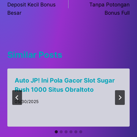
navigation
Deposit Kecil Bonus
Tanpa Potongan
Besar
Bonus Full
Similar Posts
Auto JP! Ini Pola Gacor Slot Sugar
Rush 1000 Situs Obraltoto
05/30/2025