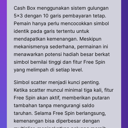
Cash Box menggunakan sistem gulungan
5×3 dengan 10 garis pembayaran tetap.
Pemain hanya perlu mencocokkan simbol
identik pada garis tertentu untuk
mendapatkan kemenangan. Meskipun
mekanismenya sederhana, permainan ini
menawarkan potensi hadiah besar berkat
simbol bernilai tinggi dan fitur Free Spin
yang melimpah di setiap level.
Simbol scatter menjadi kunci penting.
Ketika scatter muncul minimal tiga kali, fitur
Free Spin akan aktif, memberikan putaran
tambahan tanpa mengurangi saldo
taruhan. Selama Free Spin berlangsung,
kemenangan bisa diperbesar dengan