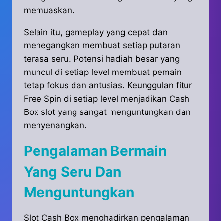
memuaskan.
Selain itu, gameplay yang cepat dan
menegangkan membuat setiap putaran
terasa seru. Potensi hadiah besar yang
muncul di setiap level membuat pemain
tetap fokus dan antusias. Keunggulan fitur
Free Spin di setiap level menjadikan Cash
Box slot yang sangat menguntungkan dan
menyenangkan.
Pengalaman Bermain
Yang Seru Dan
Menguntungkan
Slot Cash Box menghadirkan pengalaman