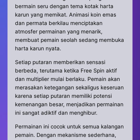
bermain seru dengan tema kotak harta
karun yang memikat. Animasi koin emas
dan permata berkilau menciptakan
atmosfer permainan yang menarik,
membuat pemain seolah sedang membuka
harta karun nyata.
Setiap putaran memberikan sensasi
berbeda, terutama ketika Free Spin aktif
dan multiplier mulai berlaku. Pemain akan
merasakan ketegangan sekaligus keseruan
karena setiap putaran memiliki potensi
kemenangan besar, menjadikan permainan
ini sangat adiktif dan menghibur.
Permainan ini cocok untuk semua kalangan
pemain. Dengan mekanisme sederhana,