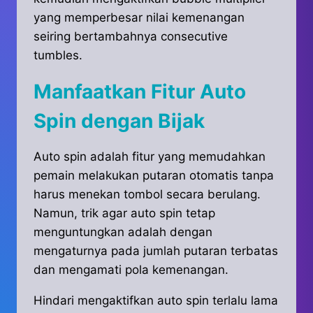
yang memperbesar nilai kemenangan
seiring bertambahnya consecutive
tumbles.
Manfaatkan Fitur Auto
Spin dengan Bijak
Auto spin adalah fitur yang memudahkan
pemain melakukan putaran otomatis tanpa
harus menekan tombol secara berulang.
Namun, trik agar auto spin tetap
menguntungkan adalah dengan
mengaturnya pada jumlah putaran terbatas
dan mengamati pola kemenangan.
Hindari mengaktifkan auto spin terlalu lama