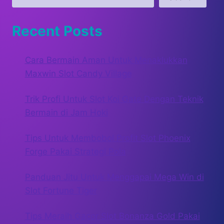
POSEIDON
Recent Posts
Cara Bermain Aman Untuk Menaklukkan
Maxwin Slot Candy Village
Trik Profi Untuk Slot Koi Gate Dengan Teknik
Bermain di Jam Hoki
Tips Untuk Membobol Profit Slot Phoenix
Forge Pakai Strategi Pola
Panduan Jitu Untuk Menggapai Mega Win di
Slot Fortune Tiger
Tips Meraih Gacor Slot Bonanza Gold Pakai