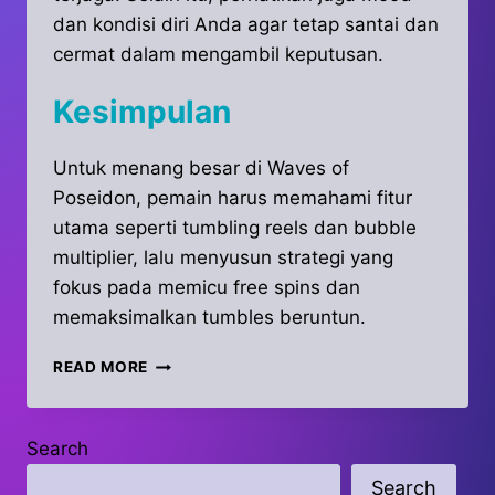
dan kondisi diri Anda agar tetap santai dan
cermat dalam mengambil keputusan.
Kesimpulan
Untuk menang besar di Waves of
Poseidon, pemain harus memahami fitur
utama seperti tumbling reels dan bubble
multiplier, lalu menyusun strategi yang
fokus pada memicu free spins dan
memaksimalkan tumbles beruntun.
BOCORAN
READ MORE
TRICK
GACOR
BERMAIN
Search
WAVES
OF
Search