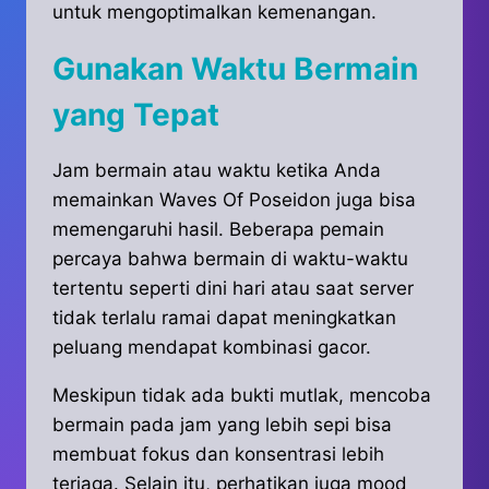
untuk mengoptimalkan kemenangan.
Gunakan Waktu Bermain
yang Tepat
Jam bermain atau waktu ketika Anda
memainkan Waves Of Poseidon juga bisa
memengaruhi hasil. Beberapa pemain
percaya bahwa bermain di waktu-waktu
tertentu seperti dini hari atau saat server
tidak terlalu ramai dapat meningkatkan
peluang mendapat kombinasi gacor.
Meskipun tidak ada bukti mutlak, mencoba
bermain pada jam yang lebih sepi bisa
membuat fokus dan konsentrasi lebih
terjaga. Selain itu, perhatikan juga mood