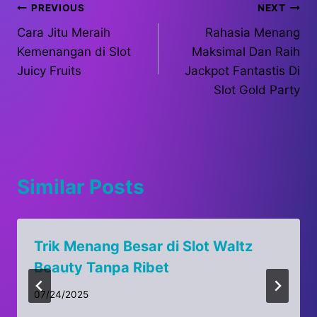
Post
PREVIOUS
NEXT
Cara Jitu Meraih
Rahasia Menang
navigation
Kemenangan di Slot
Maksimal Dan Raih
Juicy Fruits
Jackpot Fantastis Di
Slot Gold Party
Similar Posts
Trik Menang Besar di Slot Waltz
Beauty Tanpa Ribet
07/24/2025