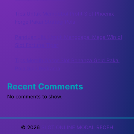
Tips Untuk Membobol Profit Slot Phoenix
Forge Pakai Strategi Pola
Panduan Jitu Untuk Menggapai Mega Win di
Slot Fortune Tiger
Tips Meraih Gacor Slot Bonanza Gold Pakai
Pola Spin Berirama
Recent Comments
No comments to show.
© 2026
SLOT ONLINE MODAL RECEH