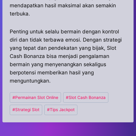
mendapatkan hasil maksimal akan semakin
terbuka.
Penting untuk selalu bermain dengan kontrol
diri dan tidak terbawa emosi. Dengan strategi
yang tepat dan pendekatan yang bijak, Slot
Cash Bonanza bisa menjadi pengalaman
bermain yang menyenangkan sekaligus
berpotensi memberikan hasil yang
menguntungkan.
Post
#
Permainan Slot Online
#
Slot Cash Bonanza
Tags:
#
Strategi Slot
#
Tips Jackpot