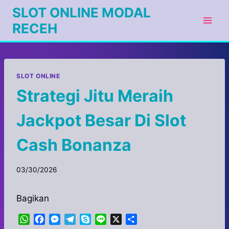
Skip
SLOT ONLINE MODAL
to
RECEH
content
SLOT ONLINE
Strategi Jitu Meraih
Jackpot Besar Di Slot
Cash Bonanza
03/30/2026
Bagikan
W
F
M
T
S
L
X
S