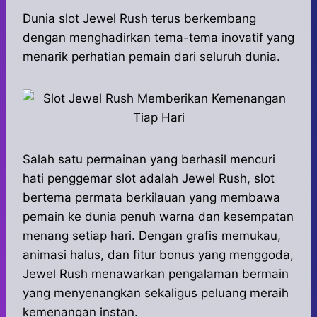
h
a
e
e
k
i
h
a
c
s
l
y
n
a
Dunia slot Jewel Rush terus berkembang
t
e
s
e
p
e
r
dengan menghadirkan tema-tema inovatif yang
s
b
e
g
e
e
menarik perhatian pemain dari seluruh dunia.
A
o
n
r
p
o
g
a
p
k
e
m
r
Salah satu permainan yang berhasil mencuri
hati penggemar slot adalah Jewel Rush, slot
bertema permata berkilauan yang membawa
pemain ke dunia penuh warna dan kesempatan
menang setiap hari. Dengan grafis memukau,
animasi halus, dan fitur bonus yang menggoda,
Jewel Rush menawarkan pengalaman bermain
yang menyenangkan sekaligus peluang meraih
kemenangan instan.