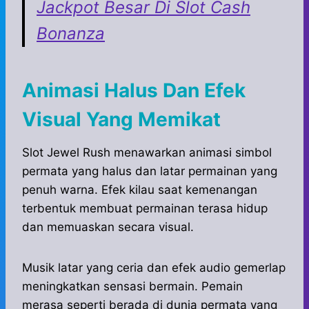
Jackpot Besar Di Slot Cash
Bonanza
Animasi Halus Dan Efek
Visual Yang Memikat
Slot Jewel Rush menawarkan animasi simbol
permata yang halus dan latar permainan yang
penuh warna. Efek kilau saat kemenangan
terbentuk membuat permainan terasa hidup
dan memuaskan secara visual.
Musik latar yang ceria dan efek audio gemerlap
meningkatkan sensasi bermain. Pemain
merasa seperti berada di dunia permata yang