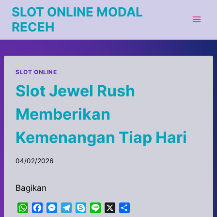
Skip
SLOT ONLINE MODAL
to
RECEH
content
SLOT ONLINE
Slot Jewel Rush
Memberikan
Kemenangan Tiap Hari
04/02/2026
Bagikan
W
F
M
T
S
L
X
S