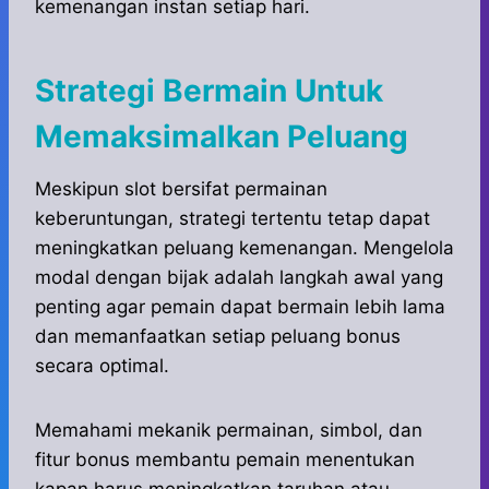
kemenangan instan setiap hari.
Strategi Bermain Untuk
Memaksimalkan Peluang
Meskipun slot bersifat permainan
keberuntungan, strategi tertentu tetap dapat
meningkatkan peluang kemenangan. Mengelola
modal dengan bijak adalah langkah awal yang
penting agar pemain dapat bermain lebih lama
dan memanfaatkan setiap peluang bonus
secara optimal.
Memahami mekanik permainan, simbol, dan
fitur bonus membantu pemain menentukan