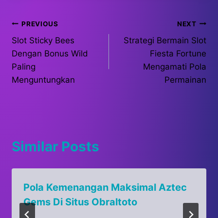
Post
PREVIOUS
NEXT
Slot Sticky Bees
Strategi Bermain Slot
navigation
Dengan Bonus Wild
Fiesta Fortune
Paling
Mengamati Pola
Menguntungkan
Permainan
Similar Posts
Pola Kemenangan Maksimal Aztec
Gems Di Situs Obraltoto