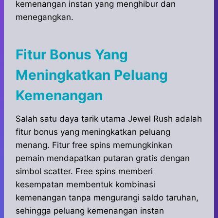
kemenangan instan yang menghibur dan
menegangkan.
Fitur Bonus Yang
Meningkatkan Peluang
Kemenangan
Salah satu daya tarik utama Jewel Rush adalah
fitur bonus yang meningkatkan peluang
menang. Fitur free spins memungkinkan
pemain mendapatkan putaran gratis dengan
simbol scatter. Free spins memberi
kesempatan membentuk kombinasi
kemenangan tanpa mengurangi saldo taruhan,
sehingga peluang kemenangan instan