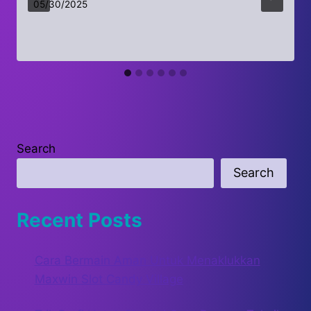
05/30/2025
Search
Search
Recent Posts
Cara Bermain Aman Untuk Menaklukkan
Maxwin Slot Candy Village