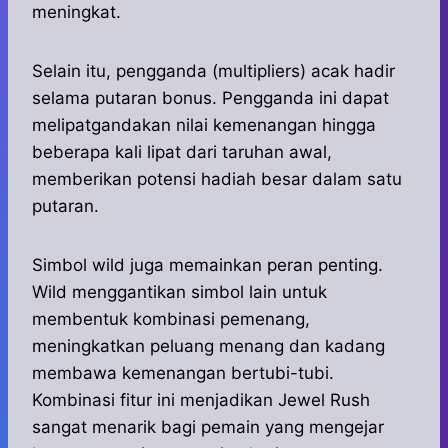
meningkat.
Selain itu, pengganda (multipliers) acak hadir
selama putaran bonus. Pengganda ini dapat
melipatgandakan nilai kemenangan hingga
beberapa kali lipat dari taruhan awal,
memberikan potensi hadiah besar dalam satu
putaran.
Simbol wild juga memainkan peran penting.
Wild menggantikan simbol lain untuk
membentuk kombinasi pemenang,
meningkatkan peluang menang dan kadang
membawa kemenangan bertubi-tubi.
Kombinasi fitur ini menjadikan Jewel Rush
sangat menarik bagi pemain yang mengejar