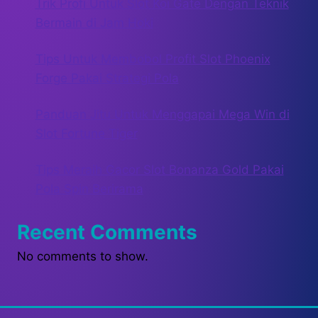
Trik Profi Untuk Slot Koi Gate Dengan Teknik
Bermain di Jam Hoki
Tips Untuk Membobol Profit Slot Phoenix
Forge Pakai Strategi Pola
Panduan Jitu Untuk Menggapai Mega Win di
Slot Fortune Tiger
Tips Meraih Gacor Slot Bonanza Gold Pakai
Pola Spin Berirama
Recent Comments
No comments to show.