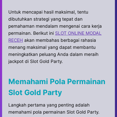
Untuk mencapai hasil maksimal, tentu
dibutuhkan strategi yang tepat dan
pemahaman mendalam mengenai cara kerja
permainan. Berikut ini
SLOT ONLINE MODAL
RECEH
akan membahas berbagai rahasia
menang maksimal yang dapat membantu
meningkatkan peluang Anda dalam meraih
jackpot di Slot Gold Party.
Memahami Pola Permainan
Slot Gold Party
Langkah pertama yang penting adalah
memahami pola permainan Slot Gold Party.