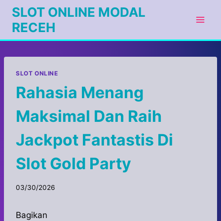
Skip
SLOT ONLINE MODAL
to
RECEH
content
SLOT ONLINE
Rahasia Menang
Maksimal Dan Raih
Jackpot Fantastis Di
Slot Gold Party
03/30/2026
Bagikan