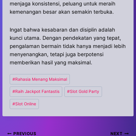
menjaga konsistensi, peluang untuk meraih
kemenangan besar akan semakin terbuka.
Ingat bahwa kesabaran dan disiplin adalah
kunci utama. Dengan pendekatan yang tepat,
pengalaman bermain tidak hanya menjadi lebih
menyenangkan, tetapi juga berpotensi
memberikan hasil yang maksimal.
Post
#
Rahasia Menang Maksimal
Tags:
#
Raih Jackpot Fantastis
#
Slot Gold Party
#
Slot Online
Post
PREVIOUS
NEXT