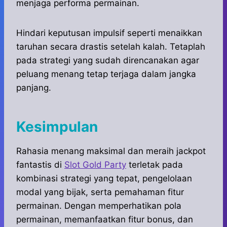
menjaga performa permainan.
Hindari keputusan impulsif seperti menaikkan
taruhan secara drastis setelah kalah. Tetaplah
pada strategi yang sudah direncanakan agar
peluang menang tetap terjaga dalam jangka
panjang.
Kesimpulan
Rahasia menang maksimal dan meraih jackpot
fantastis di
Slot Gold Party
terletak pada
kombinasi strategi yang tepat, pengelolaan
modal yang bijak, serta pemahaman fitur
permainan. Dengan memperhatikan pola
permainan, memanfaatkan fitur bonus, dan