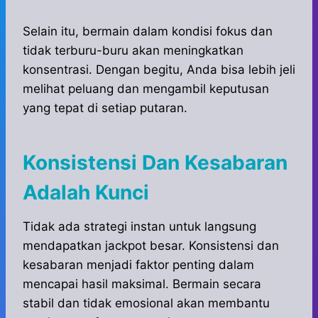
Selain itu, bermain dalam kondisi fokus dan
tidak terburu-buru akan meningkatkan
konsentrasi. Dengan begitu, Anda bisa lebih jeli
melihat peluang dan mengambil keputusan
yang tepat di setiap putaran.
Konsistensi Dan Kesabaran
Adalah Kunci
Tidak ada strategi instan untuk langsung
mendapatkan jackpot besar. Konsistensi dan
kesabaran menjadi faktor penting dalam
mencapai hasil maksimal. Bermain secara
stabil dan tidak emosional akan membantu