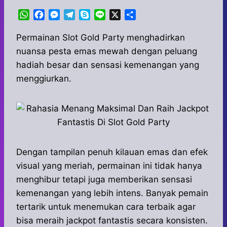
W
F
M
T
S
L
X
S
h
a
e
e
k
i
h
a
c
s
l
y
n
a
Permainan Slot Gold Party menghadirkan
t
e
s
e
p
e
r
nuansa pesta emas mewah dengan peluang
s
b
e
g
e
e
hadiah besar dan sensasi kemenangan yang
A
o
n
r
menggiurkan.
p
o
g
a
p
k
e
m
r
Dengan tampilan penuh kilauan emas dan efek
visual yang meriah, permainan ini tidak hanya
menghibur tetapi juga memberikan sensasi
kemenangan yang lebih intens. Banyak pemain
tertarik untuk menemukan cara terbaik agar
bisa meraih jackpot fantastis secara konsisten.