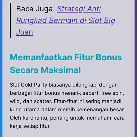
Baca Juga:
Strategi Anti
Rungkad Bermain di Slot Big
Ju
an
Memanfaatkan Fitur Bonus
Secara Maksimal
Slot Gold Party biasanya dilengkapi dengan
berbagai fitur bonus menarik seperti free spin,
wild, dan scatter. Fitur-fitur ini sering menjadi
kunci utama dalam meraih kemenangan besar.
Oleh karena itu, penting untuk memahami cara
kerja setiap fitur.