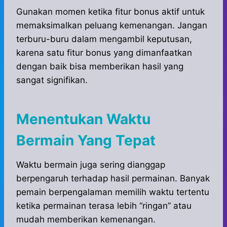
Gunakan momen ketika fitur bonus aktif untuk
memaksimalkan peluang kemenangan. Jangan
terburu-buru dalam mengambil keputusan,
karena satu fitur bonus yang dimanfaatkan
dengan baik bisa memberikan hasil yang
sangat signifikan.
Menentukan Waktu
Bermain Yang Tepat
Waktu bermain juga sering dianggap
berpengaruh terhadap hasil permainan. Banyak
pemain berpengalaman memilih waktu tertentu
ketika permainan terasa lebih “ringan” atau
mudah memberikan kemenangan.