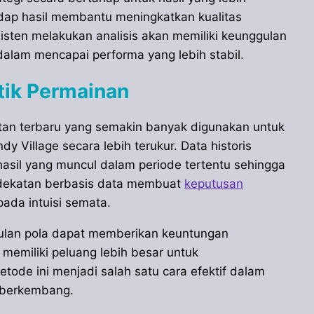
dap hasil membantu meningkatkan kualitas
sten melakukan analisis akan memiliki keunggulan
 dalam mencapai performa yang lebih stabil.
tik Permainan
tan terbaru yang semakin banyak digunakan untuk
y Village secara lebih terukur. Data historis
sil yang muncul dalam periode tertentu sehingga
ndekatan berbasis data membuat
keputusan
ada intuisi semata.
culan pola dapat memberikan keuntungan
emiliki peluang lebih besar untuk
tode ini menjadi salah satu cara efektif dalam
 berkembang.