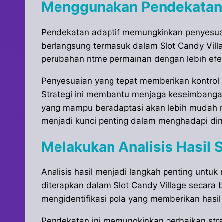
Menggunakan Pendekatan 
Pendekatan adaptif memungkinkan penyesuaian
berlangsung termasuk dalam Slot Candy Villa
perubahan ritme permainan dengan lebih efek
Penyesuaian yang tepat memberikan kontrol l
Strategi ini membantu menjaga keseimbangan
yang mampu beradaptasi akan lebih mudah me
menjadi kunci penting dalam menghadapi di
Melakukan Analisis Hasil
Analisis hasil menjadi langkah penting untuk
diterapkan dalam Slot Candy Village secara 
mengidentifikasi pola yang memberikan hasil
Pendekatan ini memungkinkan perbaikan strat