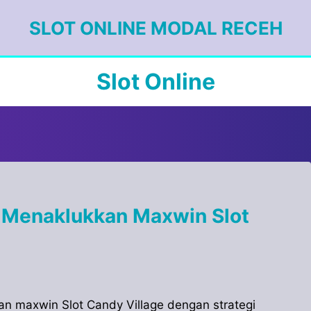
SLOT ONLINE MODAL RECEH
Slot Online
 Menaklukkan Maxwin Slot
n maxwin Slot Candy Village dengan strategi