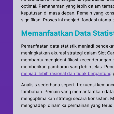
optimal. Pemahaman yang lebih dalam terha
keputusan di masa depan. Pemain yang konsi
signifikan. Proses ini menjadi fondasi utama
Memanfaatkan Data Statis
Pemanfaatan data statistik menjadi pendeka
meningkatkan akurasi strategi dalam Slot Cand
membantu mengidentifikasi kecenderungan ha
memberikan gambaran yang lebih jelas. Pe
menjadi lebih rasional dan tidak bergantung
p
Analisis sederhana seperti frekuensi kemun
tambahan. Pemain yang memanfaatkan data m
mengoptimalkan strategi secara konsisten. Me
menghadapi dinamika permainan yang terus