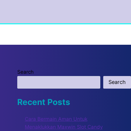
Search
Search
Recent Posts
Cara Bermain Aman Untuk
Menaklukkan Maxwin Slot Candy